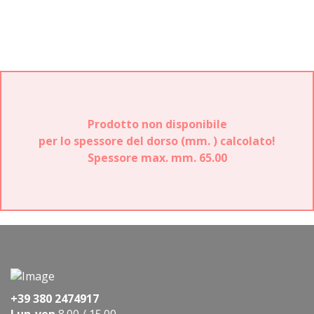
Prodotto non disponibile
per lo spessore del dorso (mm.
) calcolato!
Spessore max. mm. 65.00
+39 380 2474917
Lun-ven
8.00 / 15.00