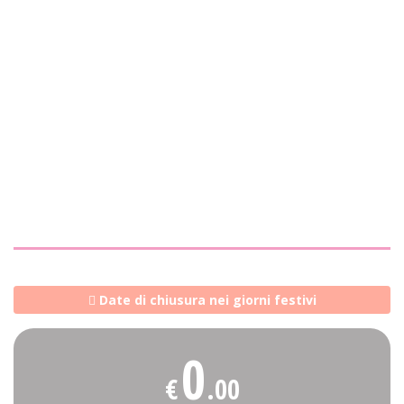
Date di chiusura nei giorni festivi
0
€
.00