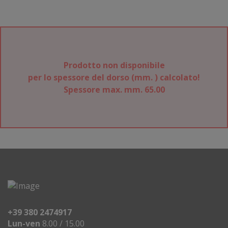
Prodotto non disponibile
per lo spessore del dorso (mm.
) calcolato!
Spessore max. mm. 65.00
+39 380 2474917
Lun-ven
8.00 / 15.00