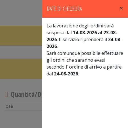
×
DATE DI CHIUSURA
0
Accedi
Carrello
La lavorazione degli ordini sarà
sospesa dal
14-08-2026 al 23-08-
2026
. Il servizio riprenderà il
24-08-
2026
.
Vai
Sarà comunque possibile effettuare
gli ordini che saranno evasi
secondo l' ordine di arrivo a partire
dal
24-08-2026
.
Quantità/Data
Qtà