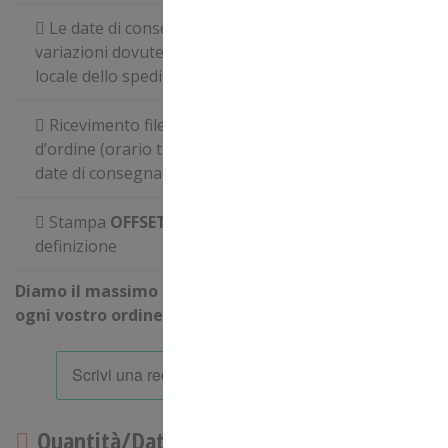
Le date di consegna possono subire piccole
variazioni dovute a problematiche di logistica
locale dello spedizioniere
Ricevimento file entro le
ore 09.00
della data
d’ordine (orario tassativo per il rispetto delle
date di consegna)
Stampa
OFFSET
in quadricromia ad alta
definizione
Diamo il massimo per consegnare puntualmente
ogni vostro ordine!
Quantità/Data