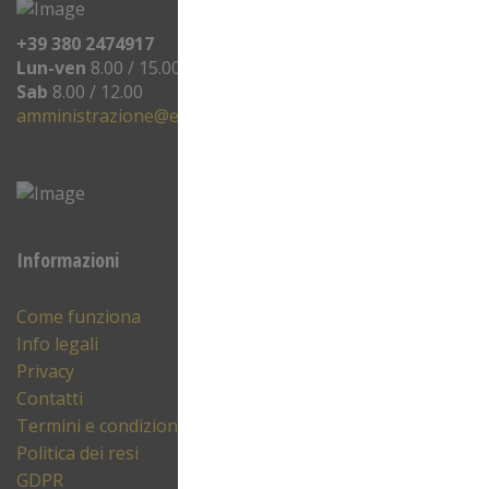
+39 380 2474917
Lun-ven
8.00 / 15.00
Sab
8.00 / 12.00
amministrazione@eprinting.it
Informazioni
Come funziona
Info legali
Privacy
Contatti
Termini e condizioni
Politica dei resi
GDPR