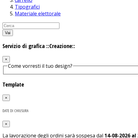
carrello
Tipografici
Materiale elettorale
Vai
Servizio di grafica ::Creazione::
×
Come vorresti il tuo design?
Template
×
DATE DI CHIUSURA
×
La lavorazione degli ordini sarà sospesa dal
14-08-2026 al