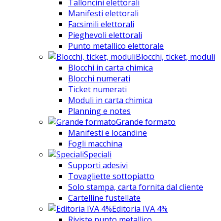
Talloncini elettorali
Manifesti elettorali
Facsimili elettorali
Pieghevoli elettorali
Punto metallico elettorale
Blocchi, ticket, moduli
Blocchi in carta chimica
Blocchi numerati
Ticket numerati
Moduli in carta chimica
Planning e notes
Grande formato
Manifesti e locandine
Fogli macchina
Speciali
Supporti adesivi
Tovagliette sottopiatto
Solo stampa, carta fornita dal cliente
Cartelline fustellate
Editoria IVA 4%
Riviste punto metallico