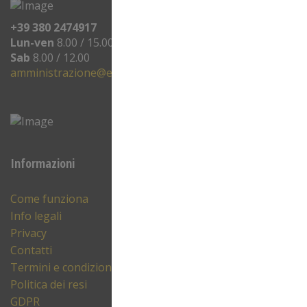
+39 380 2474917
Lun-ven
8.00 / 15.00
Sab
8.00 / 12.00
amministrazione@eprinting.it
Informazioni
Come funziona
Info legali
Privacy
Contatti
Termini e condizioni
Politica dei resi
GDPR