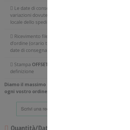
Le date di consegna possono subire piccole
variazioni dovute a problematiche di logistica
locale dello spedizioniere
Ricevimento file entro le
ore 09.00
della data
d’ordine (orario tassativo per il rispetto delle
date di consegna)
Stampa
OFFSET
in quadricromia ad alta
definizione
Diamo il massimo per consegnare puntualmente
ogni vostro ordine!
Quantità/Data